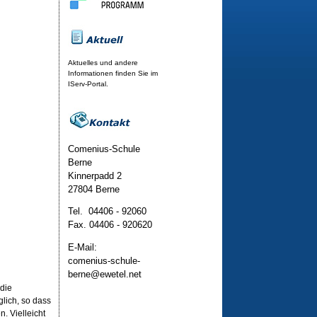
Aktuelles und andere
Informationen finden Sie im
IServ-Portal.
Comenius-Schule
Berne
Kinnerpadd 2
27804 Berne
Tel. 04406 - 92060
Fax. 04406 - 920620
E-Mail:
comenius-schule-
berne@ewetel.net
 die
glich, so dass
. Vielleicht