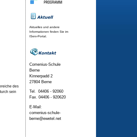
Aktuelles und andere
Informationen finden Sie im
IServ-Portal.
Comenius-Schule
Berne
Kinnerpadd 2
27804 Berne
ereiche des
Tel. 04406 - 92060
durch sein
Fax. 04406 - 920620
E-Mail:
comenius-schule-
berne@ewetel.net