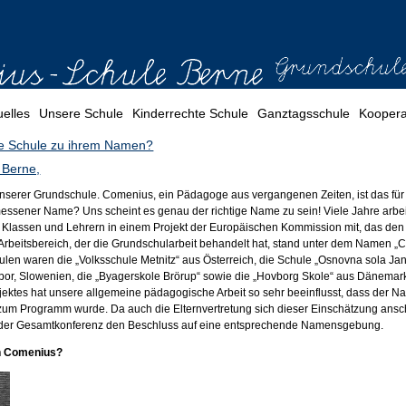
uelles
Unsere Schule
Kinderrechte Schule
Ganztagsschule
Koopera
e Schule zu ihrem Namen?
 Berne,
unserer Grundschule. Comenius, ein Pädagoge aus vergangenen Zeiten, ist das für
essener Name? Uns scheint es genau der richtige Name zu sein! Viele Jahre arbe
 Klassen und Lehrern in einem Projekt der Europäischen Kommission mit, das d
r Arbeitsbereich, der die Grundschularbeit behandelt hat, stand unter dem Namen „
hulen waren die „Volksschule Metnitz“ aus Österreich, die Schule „Osnovna sola Ja
or, Slowenien, die „Byagerskole Brörup“ sowie die „Hovborg Skole“ aus Dänemark
jektes hat unsere allgemeine pädagogische Arbeit so sehr beeinflusst, dass der 
 zum Programm wurde. Da auch die Elternvertretung sich dieser Einschätzung ansc
 in der Gesamtkonferenz den Beschluss auf eine entsprechende Namensgebung.
ich Comenius?