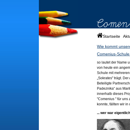
Startseite
Akt
Wie kommt unser
Comenius-Schule
so lautet der Name 
von heute ein angem
Schule mit mehreren
„Sokrates" trägt. De
Beteiligte Partnersc
Padeznika“ aus Marib
innerhalb dieses Pro
"Comenius " für uns
konnte, fällten wir
... wer war eigentl