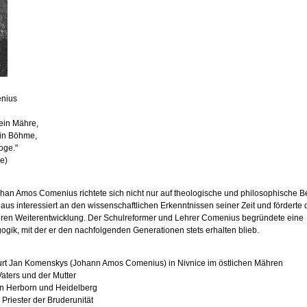
nius
ein Mähre,
in Böhme,
oge."
e)
han Amos Comenius richtete sich nicht nur auf theologische und philosophische B
aus interessiert an den wissenschaftlichen Erkenntnissen seiner Zeit und förderte 
en Weiterentwicklung. Der Schulreformer und Lehrer Comenius begründete eine
gik, mit der er den nachfolgenden Generationen stets erhalten blieb.
urt Jan Komenskys (Johann Amos Comenius) in Nivnice im östlichen Mähren
aters und der Mutter
n Herborn und Heidelberg
Priester der Bruderunität