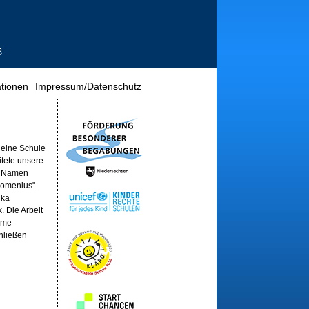
tionen
Impressum/Datenschutz
 eine Schule
itete unsere
en Namen
Comenius".
nka
. Die Arbeit
Name
hließen